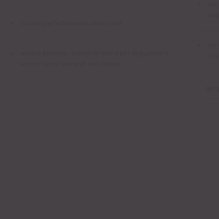
all
pa
cucina perfettamente attrezzata
su 
ampio balcone, scenario ideale per degustare il
(a
vino e fare il pieno di aria fresca
deli