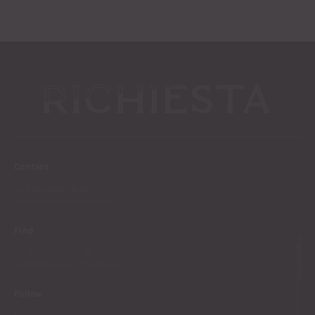
RICHIESTA
Contact
+39 346 693 5834
info
@
lacumontes.com
Find
mindpark.at
St. Anna Straße 19
I-39027 Graun, Vinschgau
Follow