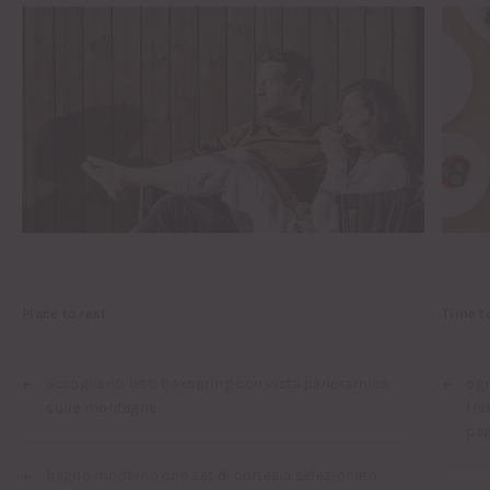
Place to rest
Time t
accoglienti letti boxspring con vista panoramica
ogn
sulle montagne
fre
pa
bagno moderno con set di cortesia selezionato