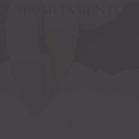
5
APPART­AMENTI